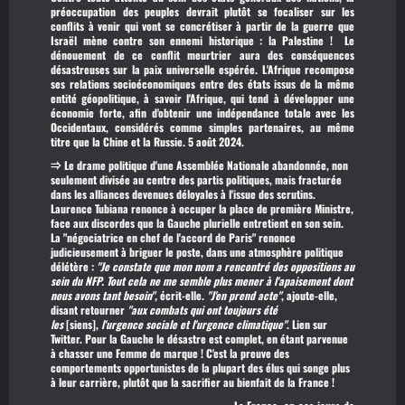
préoccupation des peuples devrait plutôt se focaliser sur les
conflits à venir qui vont se concrétiser à partir de la guerre que
Israël mène contre son ennemi historique : la Palestine ! Le
dénouement de ce conflit meurtrier aura des conséquences
désastreuses sur la paix universelle espérée. L'Afrique recompose
ses relations socioéconomiques entre des états issus de la même
entité géopolitique, à savoir l'Afrique, qui tend à développer une
économie forte, afin d'obtenir une indépendance totale avec les
Occidentaux, considérés comme simples partenaires, au même
titre que la Chine et la Russie. 5 août 2024.
⇒ Le drame politique d'une Assemblée Nationale abandonnée,
non
seulement divisée au centre des partis politiques, mais fracturée
dans les alliances devenues déloyales à l'issue des scrutins.
Laurence Tubiana renonce à occuper la place de première Ministre,
face aux discordes que la Gauche plurielle entretient en son sein.
La
"négociatrice en chef de l'accord de Paris"
renonce
judicieusement à briguer le poste, dans une atmosphère politique
délétère :
"Je constate que mon nom a rencontré des oppositions au
sein du NFP. Tout cela ne me semble plus mener à l'apaisement dont
nous avons tant besoin",
écrit-elle.
"J'en prend acte"
, ajoute-elle,
disant retourner
"aux combats qui ont toujours été
les
[siens],
l'urgence sociale et l'urgence climatique"
.
Lien sur
Twitter.
Pour la Gauche le désastre est complet, en étant parvenue
à chasser une Femme de marque ! C'est la preuve des
comportements opportunistes de la plupart des élus qui songe plus
à leur carrière, plutôt que la sacrifier au bienfait de la France !