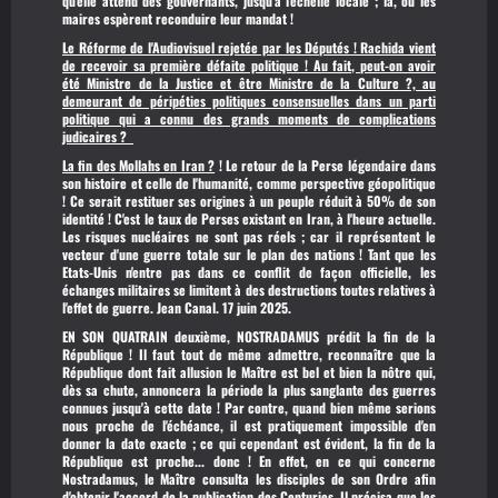
qu'elle attend des gouvernants, jusqu'à l'échelle locale ; là, où les
maires espèrent reconduire leur mandat !
Le Réforme de l'Audiovisuel rejetée par les Députés ! Rachida vient
de recevoir sa première défaite politique ! Au fait, peut-on avoir
été Ministre de la Justice et être Ministre de la Culture ?, au
demeurant de péripéties politiques consensuelles dans un parti
politique qui a connu des grands moments de complications
judicaires ?
La fin des Mollahs en Iran ?
! Le retour de la Perse légendaire dans
son histoire et celle de l'humanité, comme perspective géopolitique
! Ce serait restituer ses origines à un peuple réduit à 50% de son
identité ! C'est le taux de Perses existant en Iran, à l'heure actuelle.
Les risques nucléaires ne sont pas réels ; car il représentent le
vecteur d'une guerre totale sur le plan des nations ! Tant que les
Etats-Unis n'entre pas dans ce conflit de façon officielle, les
échanges militaires se limitent à des destructions toutes relatives à
l'effet de guerre.
Jean Canal. 17 juin 2025.
EN SON QUATRAIN deuxième, NOSTRADAMUS
prédit la fin de la
République ! Il faut tout de même admettre, reconnaître que la
République dont fait allusion le Maître est bel et bien la nôtre qui,
dès sa chute, annoncera la période la plus sanglante des guerres
connues jusqu'à cette date ! Par contre, quand bien même serions
nous proche de l'échéance, il est pratiquement impossible d'en
donner la date exacte ; ce qui cependant est évident, la fin de la
République est proche... donc ! En effet, en ce qui concerne
Nostradamus, le Maître consulta les disciples de son Ordre afin
d'obtenir l'accord de la publication des Centuries. Il précisa que les