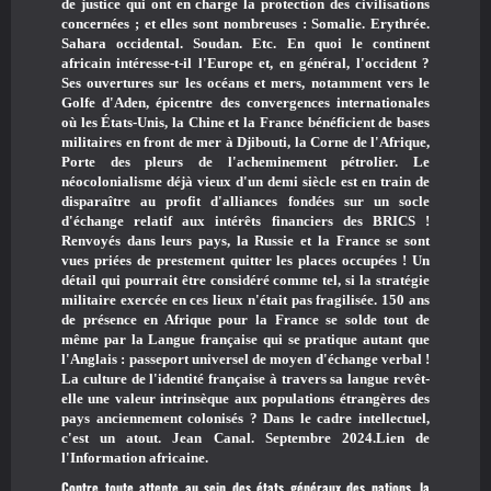
de justice qui ont en charge la protection des civilisations
concernées ; et elles sont nombreuses : Somalie. Erythrée.
Sahara occidental. Soudan. Etc. En quoi le continent
africain intéresse-t-il l'Europe et, en général, l'occident ?
Ses ouvertures sur les océans et mers, notamment vers le
Golfe d'Aden, épicentre des convergences internationales
où les États-Unis, la Chine et la France bénéficient de bases
militaires en front de mer à Djibouti, la Corne de l'Afrique,
Porte des pleurs de l'acheminement pétrolier. Le
néocolonialisme déjà vieux d'un demi siècle est en train de
disparaître au profit d'alliances fondées sur un socle
d'échange relatif aux intérêts financiers des BRICS !
Renvoyés dans leurs pays, la Russie et la France se sont
vues priées de prestement quitter les places occupées ! Un
détail qui pourrait être considéré comme tel, si la stratégie
militaire exercée en ces lieux n'était pas fragilisée. 150 ans
de présence en Afrique pour la France se solde tout de
même par la Langue française qui se pratique autant que
l'Anglais : passeport universel de moyen d'échange verbal !
La culture de l'identité française à travers sa langue revêt-
elle une valeur intrinsèque aux populations étrangères des
pays anciennement colonisés ? Dans le cadre intellectuel,
c'est un atout. Jean Canal. Septembre 2024.
Lien de
l'Information africaine.
Contre toute attente au sein des états généraux des nations, la