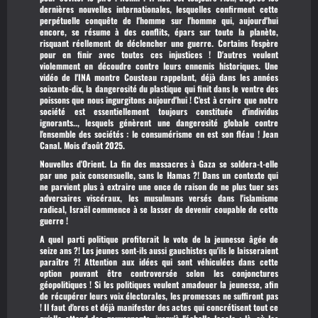
dernières nouvelles internationales, lesquelles confirment cette
perpétuelle conquête de l'homme sur l'homme qui, aujourd'hui
encore, se résume à des conflits, épars sur toute la planète,
risquant réellement de déclencher une guerre. Certains l'espère
pour en finir avec toutes ces injustices ! D'autres veulent
violemment en découdre contre leurs ennemis historiques. Une
vidéo de l'INA montre Cousteau rappelant, déjà dans les années
soixante-dix, la dangerosité du plastique qui finit dans le ventre des
poissons que nous ingurgitons aujourd'hui ! C'est à croire que notre
société est essentiellement toujours constituée d'individus
ignorants.., lesquels génèrent une dangerosité globale contre
l'ensemble des sociétés : le consumérisme en est son fléau ! Jean
Canal. Mois d'août 2025.
Nouvelles d'Orient.
La fin des massacres à Gaza se soldera-t-elle
par une paix consensuelle, sans le Hamas ?! Dans un contexte qui
ne parvient plus à extraire une once de raison de ne plus tuer ses
adversaires viscéraux, les musulmans versés dans l'islamisme
radical, Israël commence à se lasser de devenir coupable de cette
guerre !
A quel parti politique profiterait le vote de la jeunesse âgée de
seize ans ?! Les jeunes sont-ils aussi gauchistes qu'ils le laisseraient
paraître ?! Attention aux idées qui sont véhiculées dans cette
option pouvant être controversée selon les conjonctures
géopolitiques ! Si les politiques veulent amadouer la jeunesse, afin
de récupérer leurs voix électorales, les promesses ne suffiront pas
! Il faut d'ores et déjà manifester des actes qui concrétisent tout ce