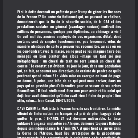
Et si la dette devenait un prétexte pour Trump de gérer les finances
de la France !? Un scénario fictionnel qui, ne pouvant se réaliser,
démontrerait que la fin de la sécurité sociale, de la CAF et des
prestations sociales en général (avantages sociaux) mettrait des
millions de personnes, quelque peu diplômées, au chômage à vie !
On voit mal des anciens employés de ces organismes d'état, dont
certains sont de simples fonctionnaires, pas forcément vêtus de
manière identique de sorte à pouvoir les reconnaître, au cas où on
les con-fondrait avec la masse, on ne peut se les imaginer faire des
ménages ou bien planter des clous -image un tant soi peu
métaphorique : un cheval de trait ne sera jamais un cheval de
course ! Le constat est évident, au jour le jour, dans une population
qui, en fait, se soumet aux directives, de crainte de perdre ce qu'ils
perdront quand même ! La vidéo mise en exergue en haut de page
ne donne, à peine, une idée de ce qui peut nous arriver, dans un
pays qui ne possède plus d'alternative pour se sauver de ses crises
financières ! Il faut réellement être con pour avoir réélu celui qui
déjà leur avait démontré qu'il n'en avait rien à fiche du peuple !
lien
utile, selon...
Jean Canal. 06/01/2026.
CAVE CANEM
Le Mali jette la France hors de ses frontières. Le média
officiel de l'information en français est prié de plier bagage et de
quitter le pays !
FRANCE 24
est devenue indésirable. La base
militaire française implantée en Afrique, demeure toujours Djibouti
depuis son indépendance le 17 juin 1977. A quoi tient sa survie dans
la Corne de l'Afrique, haut lieu stratégique de la géopolitique
internationale ? La corruption de la présidence et la complicité de