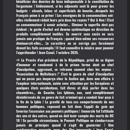
bénéficier des denrées de base indispensable à la constitution de
l'organisme ! Evidemment, si les adjuvants sont là pour grever les
budgets : alcools, tabac et superficiels de bouche...desquels les
Français peine à se priver ! Les enseignes de la consommation ont-
elles réellement réduit leurs prix dans les rayons ? Oui & Non ! C'est
au consommateur à savoir acheter... Eliminer le superflu n'est pas
évident ; le geste d'achat est devenu systématique en direction de
produits complètement inutiles. Se nourrir sans excès ne sera
jamais une pratique du Français ; quand bien même ses ressources
diminuerait-elles... Le caractère ne se corrige pas forcément
devant les faits accomplis ! Il faut connaître la misère pour pouvoir
l'appréhender ! Jean Canal. 7 octobre 2025.
⇒ Le Procès d'un président de la République, privé de sa légion
d'honneur et condamné à de la prison ferme dont un chef
d'inculpation, aggravant, se retrouve souvent chez les voyous :
"Association de Malfaiteurs !"
C'est le genre de chef d'inculpation
qui ne passe pas inaperçu chez la Justice qui, dans une affaire à
l'ampleur internationale, suivie avec attention par les Européens et
quelques états occidentaux, fait d'ores et déjà parler dans les
chaumières... de Gauche. Les Lybiens, eux, sont complètement
désintéressés de ce genre de fait criminel qui a conduit leur pays à
la fin de la Lybie ! La gravité de tous ces comportements de nos
hommes politiques, reposent en fait dans l'appât du gain qui
favorise l'accession aux pouvoirs politiques ! Immorale fut l'attitude
des uns et des autres, quand on doit tenir compte des morts du DC
10 ! En pareille circonstance, le Pouvoir Politique ne s'embarrasse
jamais de principes quand il s'agit de gouverner ! Une
condamnation correcte pour des Elus incorrects !
Jean Canal.