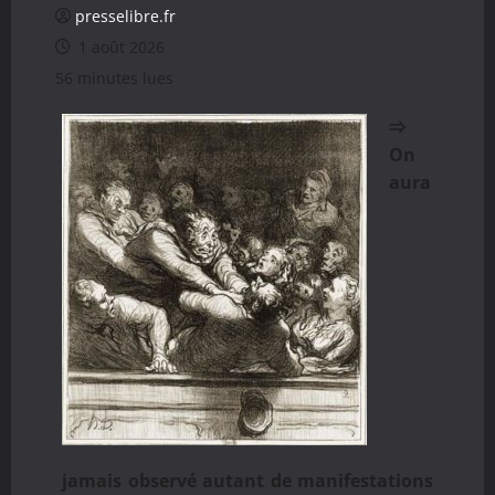
presselibre.fr
1 août 2026
56 minutes lues
⇒
On
aura
jamais observé autant de manifestations