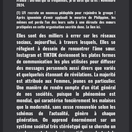
France ! Dis-moi qui tu fréquentes, je te dirai qui tu es ! Novembre
2024.
(1) LFI recrute un nouveau pédophile pour rejoindre le groupe !
Après ignominie d'avoir
applaudi le meurtre de Philippine,
les
mêmes ont perdu l'un des leurs suite à une déroute des mœurs
pratiquées en cette organisation secrète donc.
Le lien ici.
Elles sont des milliers à errer sur les réseaux
sociaux, aujourd'hui, à travers lesquels, Elles se
réfugient à dessein de rencontrer l'âme sœur.
Instagram et TIKTOK deviennent les plates formes
de communication les plus utilisées pour diffuser
des messages personnels aussi divers que variés
et quelquefois étonnant de révélations. La majorité
est attribuée aux Femmes, jeunes en particulier.
Une manière de rendre compte d'un état général
de nos sociétés, puisque le phénomène est
mondial, qui caractérise foncièrement les malaises
que la modernité, sans cesse renouvelée selon les
schémas de l'actualité, génère à chaque
génération. On apprend énormément sur un
système sociétal très stéréotypé qui se cherche un