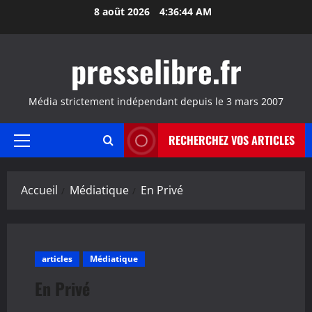
Aller
8 août 2026
4:36:45 AM
au
contenu
presselibre.fr
Média strictement indépendant depuis le 3 mars 2007
RECHERCHEZ VOS ARTICLES
Menu
principal
Accueil
Médiatique
En Privé
articles
Médiatique
En Privé