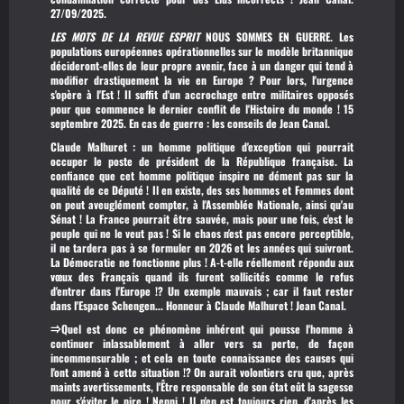
27/09/2025.
LES MOTS DE LA REVUE ESPRIT
NOUS SOMMES EN GUERRE. Les
populations européennes opérationnelles sur le modèle britannique
décideront-elles de leur propre avenir, face à un danger qui tend à
modifier drastiquement la vie en Europe ? Pour lors, l'urgence
s'opère à l'Est ! Il suffit d'un accrochage entre militaires opposés
pour que commence le dernier conflit de l'Histoire du monde ! 15
septembre 2025.
En cas de guerre : les conseils de Jean Canal.
Claude Malhuret :
un homme politique d'exception qui pourrait
occuper le poste de président de la République française. La
confiance que cet homme politique inspire ne dément pas sur la
qualité de ce Député !
Il en existe, des ses hommes et Femmes dont
on peut aveuglément compter, à l'Assemblée Nationale, ainsi qu'au
Sénat ! La France pourrait être sauvée, mais pour une fois, c'est le
peuple qui ne le veut pas ! Si le chaos n'est pas encore perceptible,
il ne tardera pas à se formuler en 2026 et les années qui suivront.
La Démocratie ne fonctionne plus ! A-t-elle réellement répondu aux
vœux des Français quand ils furent sollicités comme le refus
d'entrer dans l'Europe !? Un exemple mauvais ; car il faut rester
dans l'Espace Schengen... Honneur à Claude Malhuret ! Jean Canal.
⇒Quel est donc ce phénomène inhérent qui pousse l'homme à
continuer inlassablement à aller vers sa perte, de façon
incommensurable ; et cela en toute connaissance des causes qui
l'ont amené à cette situation !? On aurait volontiers cru que, après
maints avertissements, l'Être responsable de son état eût la sagesse
pour s'éviter le pire ! Nenni ! Il n'en est toujours rien, d'après les