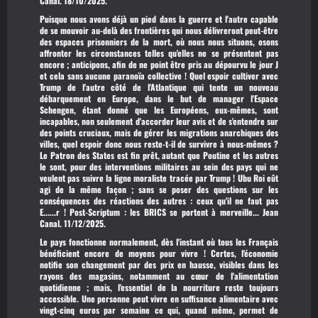
Canal. 18/10/2025.
Puisque nous avons déjà un pied dans la guerre et l'autre capable
de se mouvoir au-delà des frontières qui nous délivreront peut-être
des espaces prisonniers de la mort, où nous nous situons, osons
affronter les circonstances telles qu'elles ne se présentent pas
encore ; anticipons, afin de ne point être pris au dépourvu le jour J
et cela sans aucune paranoïa collective ! Quel espoir cultiver avec
Trump de l'autre côté de l'Atlantique qui tente un nouveau
débarquement en Europe, dans le but de manager l'Espace
Schengen, étant donné que les Européens, eux-mêmes, sont
incapables, non seulement d'accorder leur avis et de s'entendre sur
des points cruciaux, mais de gérer les migrations anarchiques des
villes, quel espoir donc nous reste-t-il de survivre à nous-mêmes ?
Le Patron des States est fin prêt, autant que Poutine et les autres
le sont, pour des interventions militaires au sein des pays qui ne
veulent pas suivre la ligne moraliste tracée par Trump ! Ubu Roi eût
agi de la même façon ; sans se poser des questions sur les
conséquences des réactions des autres : ceux qu'il ne faut pas
E......r !
Post-Scriptum : les BRICS se portent à merveille...
Jean
Canal. 11/12/2025.
Le pays fonctionne normalement, dès l'instant où tous les Français
bénéficient encore de moyens pour vivre ! Certes, l'économie
notifie son changement par des prix en hausse, visibles dans les
rayons des magasins, notamment au cœur de l'alimentation
quotidienne ; mais, l'essentiel de la nourriture reste toujours
accessible. Une personne peut vivre en suffisance alimentaire avec
vingt-cinq euros par semaine ce qui, quand même, permet de