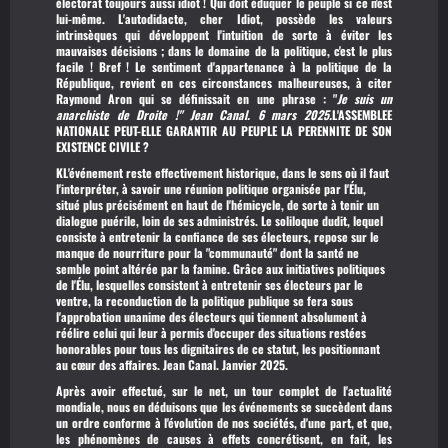
électorat toujours aussi idiot ! Qui doit éduquer le peuple si ce n'est
lui-même. L'autodidacte, cher Idiot, possède les valeurs
intrinsèques qui développent l'intuition de sorte à éviter les
mauvaises décisions ; dans le domaine de la politique, c'est le plus
facile ! Bref ! Le sentiment d'appartenance à la politique de la
République, revient en ces circonstances malheureuses, à citer
Raymond Aron qui se définissait en une phrase : "
Je
suis un
anarchiste
de Droite !" Jean Canal. 6 mars 2025.
L'ASSEMBLEE
NATIONALE PEUT-ELLE GARANTIR AU PEUPLE LA PERENNITE DE SON
EXISTENCE CIVILE ?
KL'événement reste effectivement historique, dans le sens où il faut
l'interpréter, à savoir une réunion politique organisée par l'Élu,
situé plus précisément en haut de l'hémicycle, de sorte à tenir un
dialogue puérile, loin de ses administrés. Le soliloque dudit, lequel
consiste à entretenir la confiance de ses électeurs, repose sur le
manque de nourriture pour la "communauté" dont la santé ne
semble point altérée par la famine. Grâce aux initiatives politiques
de l'Élu, lesquelles consistent à entretenir ses électeurs par le
ventre, la reconduction de la politique publique se fera sous
l'approbation unanime des électeurs qui tiennent absolument à
réélire celui qui leur à permis d'occuper des situations restées
honorables pour tous les dignitaires de ce statut, les positionnant
au cœur des affaires. Jean Canal. Janvier 2025.
Après avoir effectué, sur le net, un tour complet de l'actualité
mondiale, nous en déduisons que les événements se succèdent dans
un ordre conforme à l'évolution de nos sociétés, d'une part, et que,
les phénomènes de causes à effets concrétisent, en fait, les