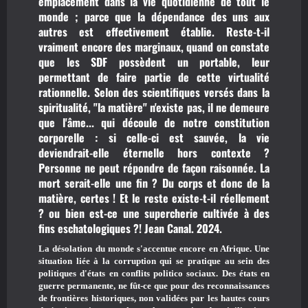
emplacement dans la vie quotidienne de tout le
monde ; parce que la dépendance des uns aux
autres est effectivement établie. Reste-t-il
vraiment encore des marginaux, quand on constate
que les SDF possèdent un portable, leur
permettant de faire partie de cette virtualité
rationnelle. Selon des scientifiques versés dans la
spiritualité, "la matière" n'existe pas, il ne demeure
que l'âme... qui découle de notre constitution
corporelle : si celle-ci est sauvée, la vie
deviendrait-elle éternelle hors contexte ?
Personne ne peut répondre de façon raisonnée. La
mort serait-elle une fin ? Du corps et donc de la
matière, certes ! Et le reste existe-t-il réellement
? ou bien est-ce une supercherie cultivée à des
fins eschatologiques ?! Jean Canal. 2024.
La désolation du monde s'accentue encore en Afrique. Une
situation liée à la corruption qui se pratique au sein des
politiques d'états en conflits politico sociaux. Des états en
guerre permanente, ne fût-ce que pour des reconnaissances
de frontières historiques, non validées par les hautes cours