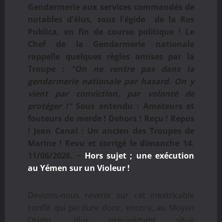
Gendarmerie aux services commandés de
notables d'élus, sous l'égide de la Res
Publica, en fin de course politique ! Le
Chef de la Gendarmerie nationale
rappelle quelques règles omises par la
Troupe :
"On ne rentre pas dans la
gendarmerie nationale par hasard. On y
vient par conviction, par volonté de
protéger !"
Sous entendu : Amateurs et
fouteurs de merde ! Dehors ! Reçu ! Repos
! Jean Canal : Un ancien des Troupes de
Marine ! Revu et corrigé le dimanche 14.
11/06/2026. −
Hors sujet ; une exécution
au Yémen sur un Violeur !
Devions-nous revenir sur cet inextricable
conflit qui perdure donc, encore, au Moyen
Orient, plus précisément situé