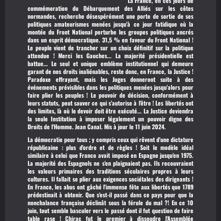
La France, en ces jours de
commémoration du Débarquement des Alliés sur les côtes
normandes, recherche désespérément une porte de sortie de ses
politiques amateurismes menées jusqu'à ce jour fatidique où la
montée du Front National perturbe les groupes politiques ancrés
dans un esprit démocratique. 31,5 % en faveur du Front National !
Le peuple vient de trancher sur un choix définitif sur la politique
attendue ! Merci les Gauches... La majorité présidentielle est
battue... Le seul et unique emblème institutionnel qui demeure
garant de nos droits inaliénables, reste donc, en France, la Justice !
Paradoxe effrayant, mais les Juges donneront suite à des
événements prévisibles dans les politiques menées jusqu'alors pour
faire plier les peuples ! Le pouvoir de décision, conformément à
leurs statuts, peut sauver ce qui s'autorise à l'être ! Les libertés ont
des limites, là où le devoir doit être exécuté... La Justice deviendra
la seule Institution à imposer légalement un pouvoir digne des
Droits de l'Homme. Jean Canal. Mis à jour le 11 juin 2024.
La démocratie pour tous
; y compris ceux qui rêvent d'une dictature
républicaine : plus d'ordre et de règles ! Soit le modèle idéal
similaire à celui que Franco avait imposé en Espagne jusqu'en 1975.
La majorité des Espagnols ne s'en plaignaient pas. Ils recouvraient
les valeurs primaires des traditions séculaires propres à leurs
cultures. Il fallait se plier aux exigences sociétales des dirigeants !
En France, les abus ont gâché l'immense fête aux libertés que 1789
prédestinait à obtenir. Que s'est-il passé dans ce pays pour que la
nonchalance française déclinât sous la férule du mal ?! En ce 10
juin, tout semble basculer vers le passé dont il fut question de faire
table rase ! Chirac fut le premier à dissoudre l'Assemblée