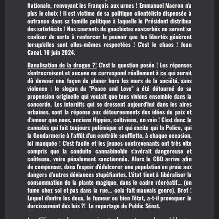
Nationale, renvoyant les Français aux urnes ! Emmanuel Macron n'a
plus le choix ! Il est victime de sa politique clientéliste dispensée à
outrance dans sa famille politique à laquelle le Président distribua
des satisfécits ! Nos courants de gauchistes exacerbés ne surent se
coaliser de sorte à renforcer le pouvoir que les libertés génèrent
lorsqu'elles sont elles-mêmes respectées ! C'est le chaos ! Jean
Canal. 10 juin 2024.
Banalisation de la drogue ?!
C'est la question posée ! Les réponses
s'entrecroisent et aucune ne correspond réellement à ce qui aurait
dû devenir une façon de planer hors les murs de la société, sans
violence : le slogan du "Peace and Love" a été détourné de sa
propension originelle qui voulait que tous vivions ensemble dans la
concorde. Les interdits qui se dressent aujourd'hui dans les aires
urbaines, sont la réponse aux détournements des idées de paix et
d'amour que nous, anciens Hippies, cultivions, en vain ! C'est donc le
cannabis qui fait toujours polémique et qui excite qui la Police, qui
la Gendarmerie à l'affût d'un contrôle soufflette, à chaque occasion,
ici manquée ! C'est facile et les jeunes contrevenants ont très vite
compris que la conduite cannabinoïde s'avérait dangereuse et
coûteuse, voire pénalement sanctionnée. Alors le CBD arrive afin
de compenser, dans l'espoir d'édulcorer une population en proie aux
dangers d'autres déviances stupéfiantes. L'état tient à libéraliser la
consommation de la plante magique, dans le cadre récréatif... (on
fume chez soi et pas dans la rue... cela fait mauvais genre). Bref !
Lequel d'entre les deux, le fumeur ou bien l'état, a-t-il provoquer le
durcissement des lois ?!
Le reportage de Public Sénat.