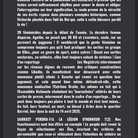
textes seront suffisamment sibyllins pour semer le doute et obliger
l'interrogation sur leur signification. La seule preuve de la véracité
de ses écrits repose dans plusieurs exemples historiques, comme
l'écharde plantée dans l’œil du Roi qui, suite à cette blessure perdit
la vie !
39 féminicides depuis le début de l'année. La dernière femme
disparue, Agathe, ne pesait que 36 KG et s'aventura, seule, sur un
parcourt de joggeuse ! Il semblerait que la gente féminine ne
comprenne toujours pas qu'il faut pratiquer les sorties en groupe
de filles...pour ce genre de sport, entre autres ! Quant aux sorties
nocturnes, en solitaire, elles font toujours autant de victimes !
Lien
d'un reportage
Les Magistrats interviennent
sur les réseaux dignes de recevoir des critiques constructives
comme
Likedin
, ils manifestent leur désaccord avec cette
mouvance plutôt située à Gauche qui remet en question leur
jugement, et cela quand bien même défendrait-elle, cette
mouvance vindicative l'Extrême Droite, les mêmes en fait qui à
l'Assemblée Nationale chahutent les "Journalistes" attitrés de leurs
cartes de presse, intervenant dans le cadre d'un reportage... On ne
peut donc toujours pas plaire à tout le monde et c'est tant mieux...
Au fait, hors festival, un mort, un blessé à Arles dans le quartier
Barriol, hier dans la nuit du 14 avril 2025.
SARKOZY PERDRA-T-IL LA LÉGION D'HONNEUR ?(2)
Nos
Fonctionnaires sont loin d'être un exemple ! Le peuple doit revoir la
façon de sélectionner ses Élus, écartant les critères de
personnalité que ceux-ci véhiculent dans l'intention de séduire un