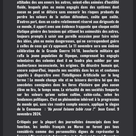
attitudes des uns envers les autres, soient-elles animées d'hostilité
fluide, lesquels plus ou moins engagés dans des systèmes dont
aucun ne peut se défaire sans encourir les risques probants de
perdre les valeurs de la nation défendues, coûte que coûte.
D'autres part, dans un cadre relativement réservé aux dirigeants de
ce monde, il appert avec une évidence frappante que chaque entité
étatique génère des tensions qui attisent les animosités des autres,
toujours prompts à saisir une pareille occasion pour faire valoir
des idées, plus ou moins dangereuses, qui ne correspondent guère
à celles de ceux qui s'y opposent. Le 11 novembre sera une énième
célébration de la Grande Guerre 14/18, boucherie militaire qui
rafla la jeune population de l'époque, comprenant les engagés
volontaires des colonies dont il ne faudra plus oublier par une
inadvertance inconsciente, les origines. Un désastre humain qui,
encore aujourd'hui, impacte nos sociétés dans les us et coutumes
appelés à disparaître avec l'Intelligence Artificielle sur le long
terme ! Le monde change vite et ne laissera derrière lui que des
anecdotes consignées dans les livres d'histoire que plus aucun
élève ne lira, le temps venu. La virtualité de nos sociétés l'emporte
sur les valeurs qu'une nation cultive, cahin-caha, selon les
tendances politiques. C'est un phénomène inhérent à la progression
du monde qui, sans s'en rendre compte encore, applique le slogan
de la Commune :
"du passé faisons table rase !"
Jean Canal. 9
novembre 2024.
Critiqués par la plupart des journalistes émancipés dans leur
fonction, les invités français au Maroc ne furent pas tous
considérés comme des personnalités dignes de représenter la