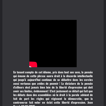
En tenant compte de cet idiome, pris dans tout son sens, la pensée
qui émane de cette phrase ouvre droit à la discorde intellectuelle
qui jusqu'à aujourd'hui continue de se débattre dans les cercles
aussi vertueux que avides de pouvoir ! La dictature de la pensée
d'ailleurs n'est jamais bien loin de la liberté d'expression qui doit
avoir ses limites, évidemment ! C'est justement ce détail qui fait que
les débats dans des assemblées où le droit à la parole advient de
fait de part les règles qui régissent la démocratie, que la
controverse fait voler en éclat cette liberté d'expression.
Jean